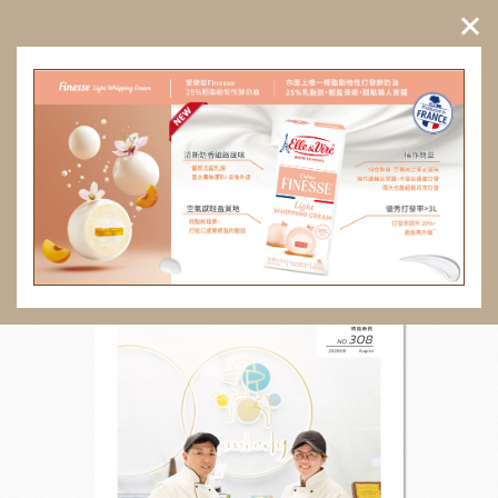
法國愛樂薇片裝發酵奶油84%(冬
法國
乳製成)
35%
%乳脂
． 桿皮時可頌片延展性穩定，可配合麵糰
法國
軟硬度，厚薄均勻不易斷油。 ...
思克，