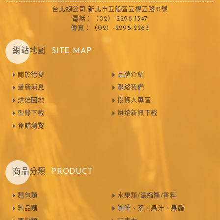
台北總公司 新北市五股區五權五路31號
電話：（02）-2298-1347
傳真：（02）-2298-2263
網站地圖
SITE MAP
關於德麥
品牌介紹
最新消息
聯絡我們
烘焙園地
投資人專區
型錄下載
烘焙新訊下載
食譜瀏覽
商品分類
PRODUCT
麵包類
水果類/濃縮醬/香料
乳品類
咖啡、茶、果汁、果醋