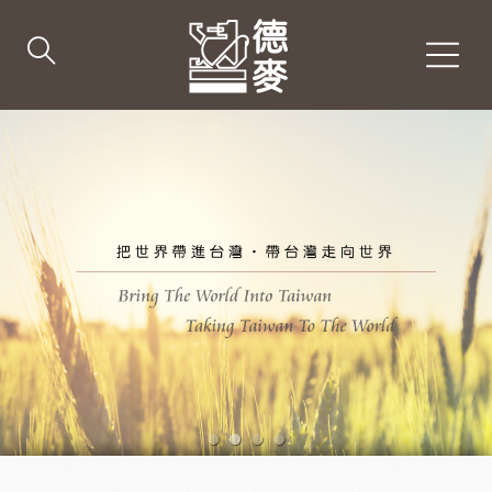
1
2
3
4