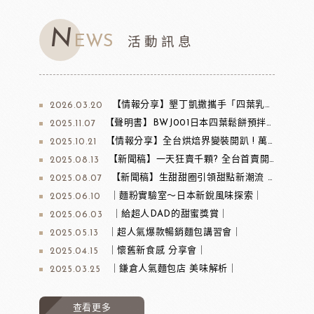
N
EWS
活動訊息
【情報分享】墾丁凱撒攜手「四葉乳業」推「雪國x南島」冰火甜點季 11款乳香系甜點與三層英式下午茶限定登場
2026.03.20
【聲明書】BWJ001日本四葉鬆餅預拌粉產品回收聲明
2025.11.07
【情報分享】全台烘焙界變裝開趴 ! 萬聖節限定「鬼怪烘焙」創意大爆發 惡魔甜點、暗黑麵包四大名店齊飄萬聖魔力
2025.10.21
【新聞稿】一天狂賣千顆? 全台首賣開心果黃油年糕在這裡。全台黃油年糕吃貨地圖出爐
2025.08.13
【新聞稿】生甜甜圈引領甜點新潮流 北海道夢力B麵粉打造極致Q彈口感
2025.08.07
｜麵粉實驗室～日本新銳風味探索｜
2025.06.10
｜給超人DAD的甜蜜獎賞｜
2025.06.03
｜超人氣爆款暢銷麵包講習會｜
2025.05.13
｜懷舊新食感 分享會｜
2025.04.15
｜鎌倉人氣麵包店 美味解析｜
2025.03.25
查看更多