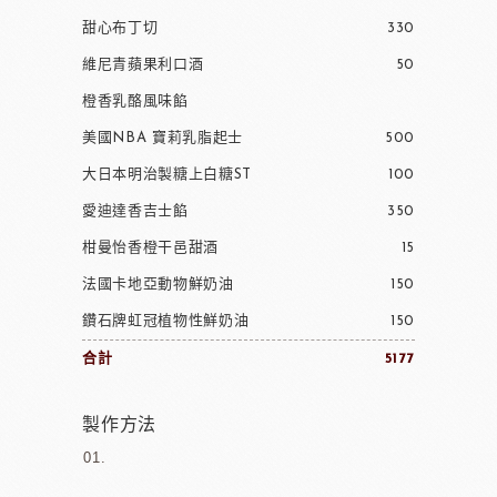
甜心布丁切
330
維尼青蘋果利口酒
50
橙香乳酪風味餡
美國NBA 寶莉乳脂起士
500
大日本明治製糖上白糖ST
100
愛迪達香吉士餡
350
柑曼怡香橙干邑甜酒
15
法國卡地亞動物鮮奶油
150
鑽石牌虹冠植物性鮮奶油
150
合計
5177
製作方法