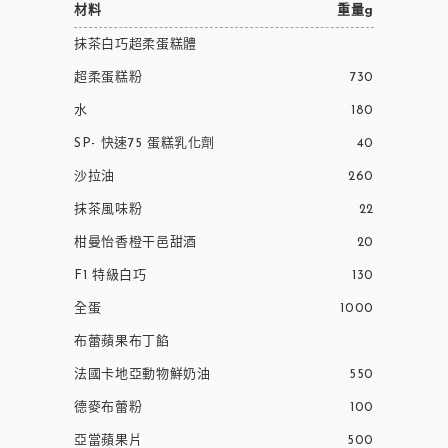
材料
重量g
抹茶白巧超柔蛋糕體
超柔蛋糕粉
730
水
180
SP- 快速75 蛋糕乳化劑
40
沙拉油
260
抹茶風味粉
22
柑曼怡香橙干邑甜酒
20
F1 特級白巧
130
全蛋
1000
布蕾蘋果布丁餡
法國卡地亞動物鮮奶油
550
德麥布蕾粉
100
亞當蘋果片
500