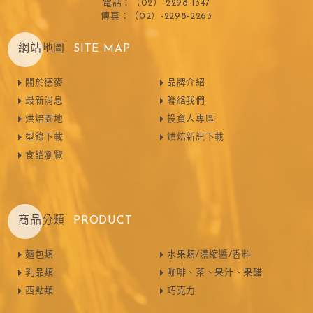
電話：（02）-2298-1347
傳真：（02）-2298-2263
網站地圖
SITE MAP
關於德麥
品牌介紹
最新消息
聯絡我們
烘焙園地
投資人專區
型錄下載
烘焙新訊下載
食譜瀏覽
商品分類
PRODUCT
麵包類
水果類/濃縮醬/香料
乳品類
咖啡、茶、果汁、果醋
西點類
巧克力