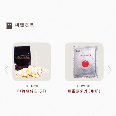
相關商品
DLN211
CUW001
F1特級純白巧扣
亞當蘋果片(月形)