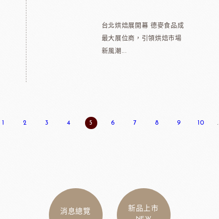
台北烘焙展開幕 德麥食品成
最大展位商，引領烘焙市場
新風潮...
1
2
3
4
5
6
7
8
9
10
.
新品上市
消息總覽
NEW