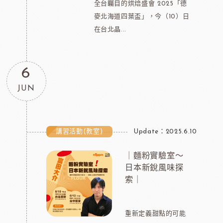
全台矚目的烘焙盛會 2025「德
麥北海道四葉盃」，今（10）日
在台北晶...
6
JUN
講習活動(教室)
Update：2025.6.10
｜麵粉實驗室～
日本新銳風味探
索｜
重新定義甜點的可能