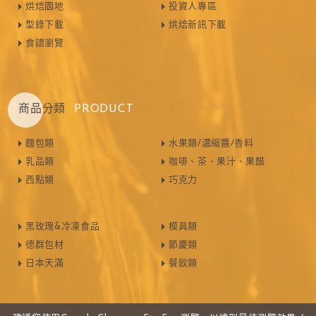
烘焙園地
投資人專區
型錄下載
烘焙新訊下載
食譜瀏覽
商品分類
PRODUCT
麵包類
水果類/濃縮醬/香料
乳品類
咖啡、茶、果汁、果醋
西點類
巧克力
黑玫瑰&冷凍食品
模具類
德群包材
節慶類
日本天滿
餐飲類