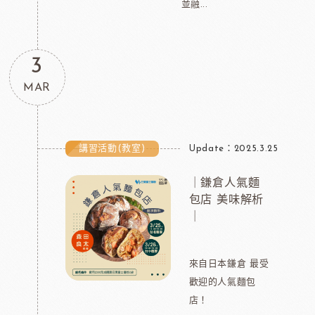
並融...
3
MAR
講習活動(教室)
Update：2025.3.25
｜鎌倉人氣麵
包店 美味解析
｜
來自日本鎌倉 最受
歡迎的人氣麵包
店！