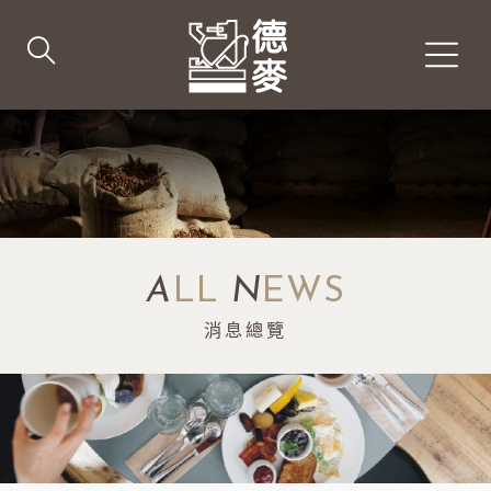
A
LL
N
EWS
消息總覽