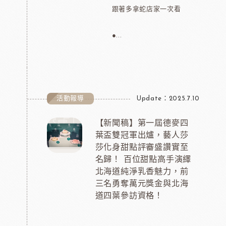
跟著多拿蛇店家一次看
●...
活動報導
Update：2025.7.10
【新聞稿】第一屆德麥四
葉盃雙冠軍出爐，藝人莎
莎化身甜點評審盛讚實至
名歸！ 百位甜點高手演繹
北海道純淨乳香魅力，前
三名勇奪萬元獎金與北海
道四葉參訪資格！