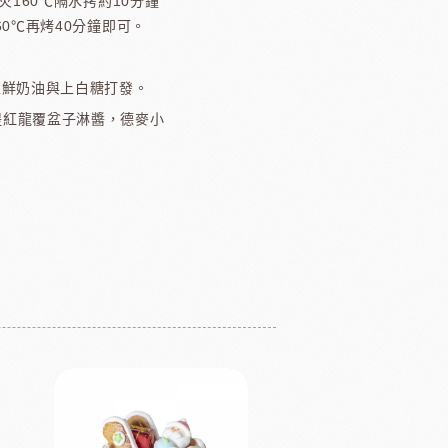
下火160℃隔水拷約10分鐘
60℃再烤40分鐘即可。
性鮮奶油與上白糖打發。
堤紅龍覆盆子淋醬，德麥小