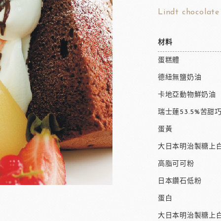
Lindt chocolate
材料
蛋糕體
德紐無鹽奶油
卡地亞動物鮮奶油
瑞士蓮53.5%苦甜
蛋黃
大日本明治製糖上白
高脂可可粉
日本鑽石低粉
蛋白
大日本明治製糖上白