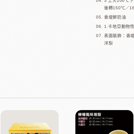
3.上火200℃
後轉150℃／1
香堤鮮奶油
1.卡地亞動物
表面裝飾：香
洋梨