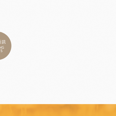
新訊
NG
S