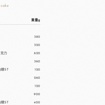
 cake
重量g
380
320
巧克力
620
360
糖ST
120
260
120
900
糖ST
400