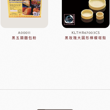
A00011
KLTHR67003CS
黑五類麵包粉
黑玫瑰大圓形檸檬塔殼