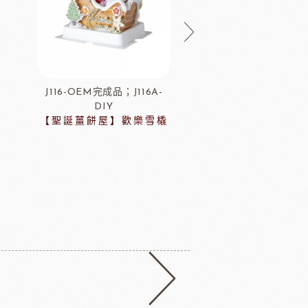
J116-OEM完成品；J116A-
HMK103
DIY
日本MIKOYA
【聖誕薑餅屋】歡樂雪橇