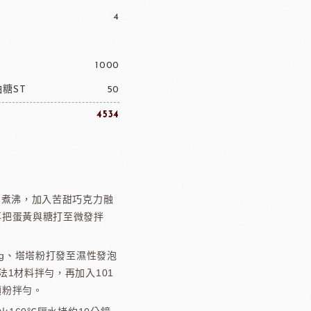
4
1000
糖ST
50
4534
油煮沸，加入苦甜巧克力融
再把蛋黃與糖打至微發拌
00g、塔塔粉打發至濕性發泡
法1材料拌勻，再加入101
麵粉拌勻。