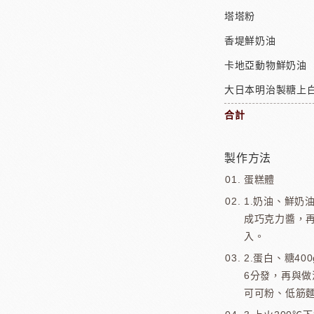
塔塔粉
香堤鮮奶油
卡地亞動物鮮奶油
大日本明治製糖上白
合計
製作方法
蛋糕體
1.奶油、鮮奶
成巧克力醬，
入。
2.蛋白、糖4
6分發，再與做
可可粉、低筋