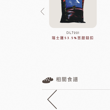
DCB636
DLT221
紅寶石脆球
瑞士蓮53.5%苦甜鈕扣
相關食譜