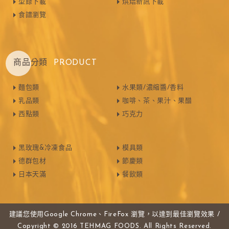
型錄下載
烘焙新訊下載
食譜瀏覽
商品分類
PRODUCT
麵包類
水果類/濃縮醬/香料
乳品類
咖啡、茶、果汁、果醋
西點類
巧克力
黑玫瑰&冷凍食品
模具類
德群包材
節慶類
日本天滿
餐飲類
建議您使用Google Chrome、FireFox 瀏覽，以達到最佳瀏覽效果 /
Copyright © 2016 TEHMAG FOODS. All Rights Reserved.