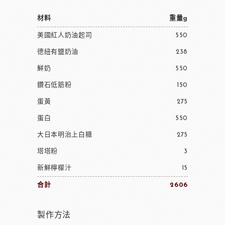
材料
重量g
美國紅人奶油起司
550
德紐有鹽奶油
238
鮮奶
550
鑽石低筋粉
150
蛋黃
275
蛋白
550
大日本明治上白糖
275
塔塔粉
3
新鮮檸檬汁
15
合計
2606
製作方法