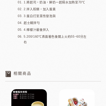
1.將起司，奶油，鮮奶一起隔水加熱至70℃
2.拌入粉類，加入蛋黃
3.蛋白打至濕性發泡與
起士糊拌勻
4.檸檬汁最後拌入
5.200/160℃表面著色後關上火約55~60分左
右
相關商品