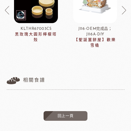
KLTHR67003CS
J116-OEM完成品；
黑玫瑰大圓形檸檬塔
J116A-DIY
殼
【聖誕薑餅屋】歡樂
雪橇
相關食譜
回上一頁