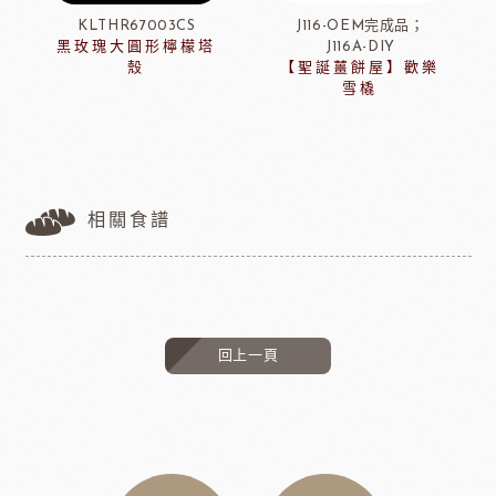
KLTHR67003CS
J116-OEM完成品；
黑玫瑰大圓形檸檬塔
J116A-DIY
殼
【聖誕薑餅屋】歡樂
雪橇
相關食譜
回上一頁