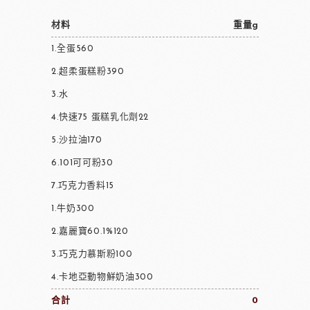
材料
重量g
1.全蛋560
2.超柔蛋糕粉390
3.水
4.快速75 蛋糕乳化劑22
5.沙拉油170
6.101可可粉30
7.巧克力香料15
1.牛奶300
2.嘉麗寶60.1%120
3.巧克力慕斯粉100
4.卡地亞動物鮮奶油300
合計
0