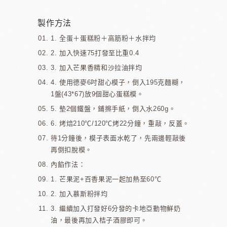
製作方法
1. 全蛋＋蛋糕粉＋高筋粉＋水拌均
2. 加入快速75打發至比重0.4
3. 加入芒果香精和沙拉油拌均
4. 使用德麥6吋甜心模子，倒入195克麵糊，
1盤(43*67)放9個甜心蛋糕模。
5. 墊2個鐵盤，鋪擦手紙，倒入水260g。
6. 烤焙210℃/120℃烤22分鐘，重敲，反蓋。
待1分鐘後，模子表面水乾了，先兩邊輕敲後
再倒扣脫模。
內餡作法：
1. 芒果泥+百香果泥一起加熱至60℃
2. 加入慕斯粉拌均
3. 繼續加入打發好6分發的卡地亞動物鮮奶
油，最後再加入桔子酒膠即可。