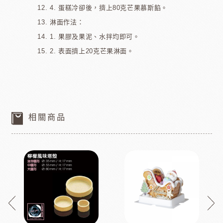
4. 蛋糕冷卻後，擠上80克芒果慕斯餡。
淋面作法：
1. 果膠及果泥、水拌均即可。
2. 表面擠上20克芒果淋面。
相關商品