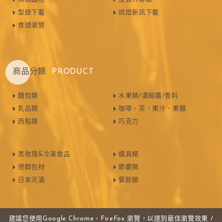
型錄下載
烘焙新訊下載
食譜瀏覽
商品分類
PRODUCT
麵包類
水果類/濃縮醬/香料
乳品類
咖啡、茶、果汁、果醋
西點類
巧克力
黑玫瑰&冷凍食品
模具類
德群包材
節慶類
日本天滿
餐飲類
建議您使用Google Chrome、FireFox 瀏覽，以達到最佳瀏覽效果 /