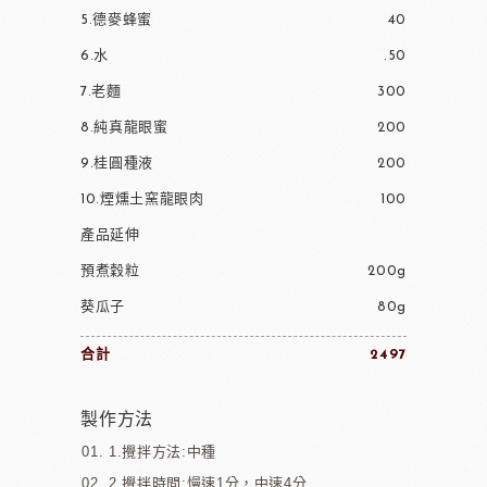
5.德麥蜂蜜
40
6.水
.50
7.老麵
300
8.純真龍眼蜜
200
9.桂圓種液
200
10.煙燻土窯龍眼肉
100
產品延伸
預煮穀粒
200g
葵瓜子
80g
合計
2497
製作方法
1.攪拌方法:中種
2.攪拌時間:慢速1分，中速4分