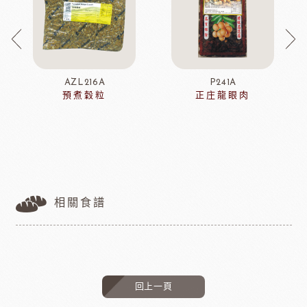
AZL216A
P241A
預煮穀粒
正庄龍眼肉
相關食譜
回上一頁