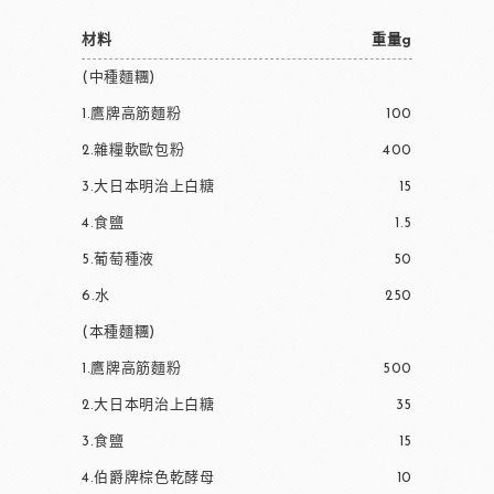
材料
重量g
(中種麵糰)
1.鷹牌高筋麵粉
100
2.雜糧軟歐包粉
400
3.大日本明治上白糖
15
4.食鹽
1.5
5.葡萄種液
50
6.水
250
(本種麵糰)
1.鷹牌高筋麵粉
500
2.大日本明治上白糖
35
3.食鹽
15
4.伯爵牌棕色乾酵母
10