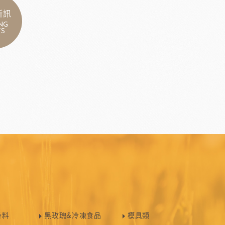
新訊
NG
S
香料
黑玫瑰&冷凍食品
模具類