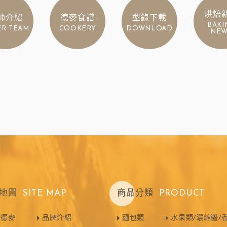
烘焙
師介紹
德麥食譜
型錄下載
BAKI
ER TEAM
COOKERY
DOWNLOAD
NEW
地圖
SITE MAP
商品分類
PRODUCT
於德麥
品牌介紹
麵包類
水果類/濃縮醬/