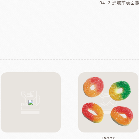
3.進爐前表面
J5007