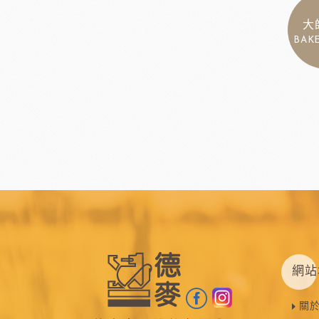
大
BAK
網站
關