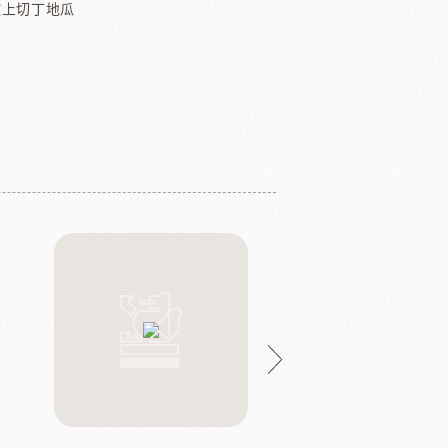
撒上切丁地瓜
J5014