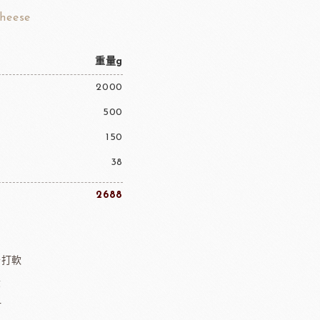
heese
重量g
2000
500
150
38
2688
砂打軟
黃
汁