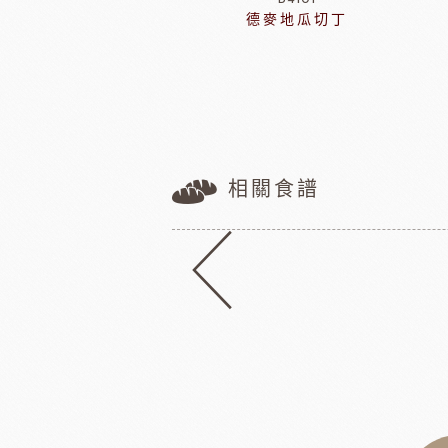
紅寶石脆球
德麥地瓜切丁
相關食譜