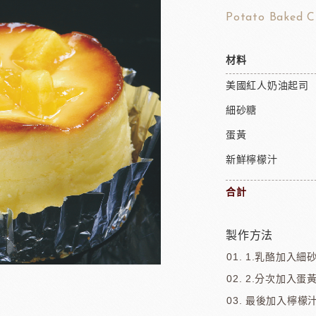
Potato Baked C
材料
美國紅人奶油起司
細砂糖
蛋黃
新鮮檸檬汁
合計
製作方法
1.乳酪加入細
2.分次加入蛋
最後加入檸檬