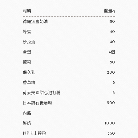
材料
重量g
德紐無鹽奶油
120
蜂蜜
40
沙拉油
40
全蛋
4個
糖粉
80
保久乳
200
香草精
5
荷麥美國甜心泡打粉
8
日本鑽石低筋粉
500
內餡
鮮奶
1000
NP卡士達粉
350