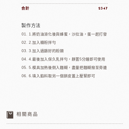
合計
2347
製作方法
1.將奶油溶化後與蜂蜜，沙拉油，蛋一起打發
2.加入糖粉拌勻
3.加入過篩好的粉類
4.最後加入保久乳拌勻，靜置5分鐘即可使用
5.模具加熱後倒入麵糊，盡量把麵糊撥至旁邊
6.填入餡料取另一個餅皮蓋上壓緊即可
相關商品