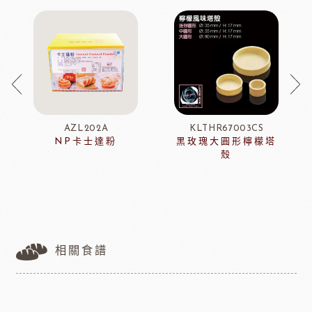
AZL202A
KLTHR67003CS
NP卡士達粉
黑玫瑰大圓形檸檬塔
殼
相關食譜