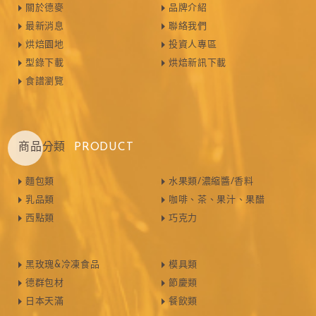
關於德麥
品牌介紹
最新消息
聯絡我們
烘焙園地
投資人專區
型錄下載
烘焙新訊下載
食譜瀏覽
商品分類
PRODUCT
麵包類
水果類/濃縮醬/香料
乳品類
咖啡、茶、果汁、果醋
西點類
巧克力
黑玫瑰&冷凍食品
模具類
德群包材
節慶類
日本天滿
餐飲類