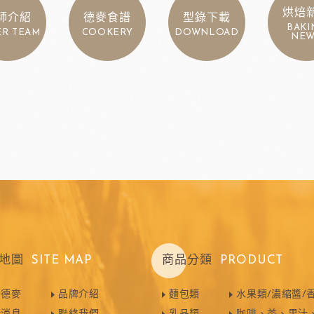
烘焙
師介紹
德麥食譜
型錄下載
BAKI
ER TEAM
COOKERY
DOWNLOAD
NEW
地圖
SITE MAP
商品分類
PRODUCT
於德麥
品牌介紹
麵包類
水果類/濃縮醬/