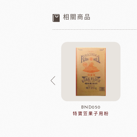
相關商品
DCB211
BND050
28%純白巧克力鈕
特寶笠果子用粉
扣