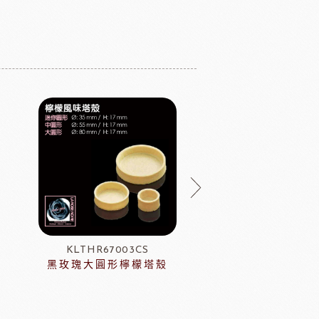
KLTHR67003CS
J116-OEM完成品；J
黑玫瑰大圓形檸檬塔殼
DIY
【聖誕薑餅屋】歡