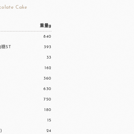
colate Cake
重量g
840
糖ST
393
33
162
360
630
750
180
15
)
24