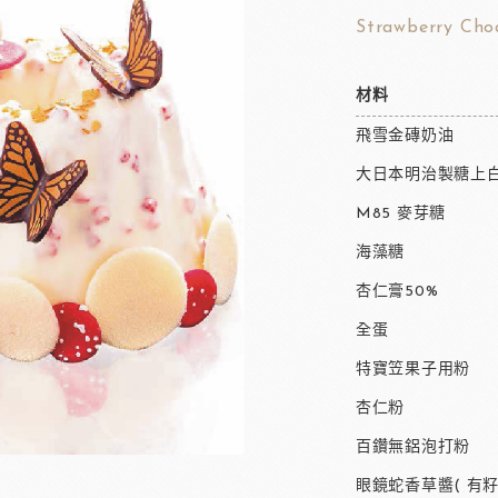
Strawberry Cho
材料
飛雪金磚奶油
大日本明治製糖上白
M85 麥芽糖
海藻糖
杏仁膏50%
全蛋
特寶笠果子用粉
杏仁粉
百鑽無鋁泡打粉
眼鏡蛇香草醬( 有籽