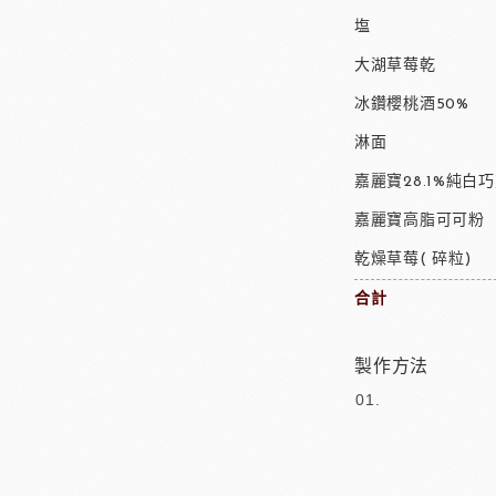
塩
大湖草莓乾
冰鑽櫻桃酒50%
淋面
嘉麗寶28.1%純白
嘉麗寶高脂可可粉
乾燥草莓( 碎粒)
合計
製作方法