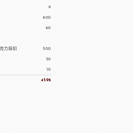
9
600
60
巧克力鈕扣
500
30
10
4596