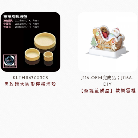
KLTHR67003CS
J116-OEM完成品；J116A-
黑玫瑰大圓形檸檬塔殼
DIY
【聖誕薑餅屋】歡樂雪橇