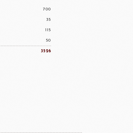
700
35
115
50
3526