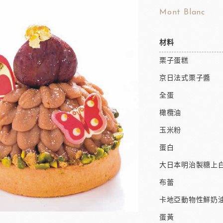
Mont Blanc
材料
栗子蛋糕
京日法式栗子醬
全蛋
橄欖油
玉米粉
蛋白
大日本明治製糖上白
布蕾
卡地亞動物性鮮奶
蛋黃