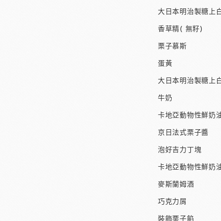
大日本明治製糖上白
香草精( 無籽)
栗子慕斯
蛋黃
大日本明治製糖上白
牛奶
卡地亞動物性鮮奶
京日法式栗子醬
泡好吉力丁塊
卡地亞動物性鮮奶
麥斯蘭姆酒
巧克力屑
裝飾栗子餡