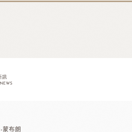
新訊
 NEWS
玉瑞-蒙布朗