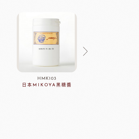
HMK103
ERH13
日本MIKOYA黑糖醬
藍帶專用脂