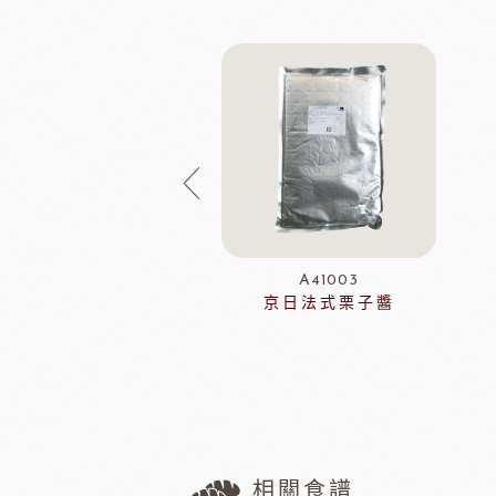
DCB636
A41003
紅寶石脆球
京日法式栗子醬
相關食譜