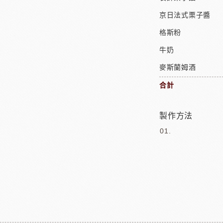
京日法式栗子醬
格斯粉
牛奶
麥斯蘭姆酒
合計
製作方法