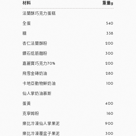
材料
重量g
法蘭酥巧克力蛋糕
全蛋
540
糖
338
杏仁法蘭酥粉
200
鑽石低筋麵粉
300
嘉麗寶巧克力70%
200
飛雪金磚奶油
280
卡地亞動物鮮奶油
100
仙人掌奶油慕斯
蛋黃
400
克寧姆粉
160
樂比冷凍仙人掌果泥
900
樂比冷凍覆盆子果泥
300