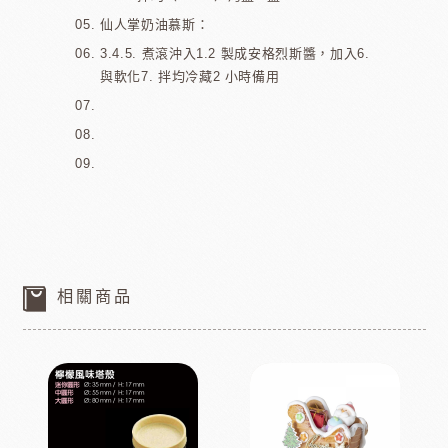
仙人掌奶油慕斯：
3.4.5. 煮滾沖入1.2 製成安格烈斯醬，加入6.
與軟化7. 拌均冷藏2 小時備用
相關商品