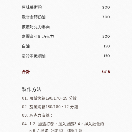
原味慕斯粉
200
飛雪金磚奶油
700
披覆巧克力淋面
嘉麗寶41% 巧克力
500
白油
150
翡冷翠橄欖油
150
合計
5418
製作方法
層爐烤箱190/170~15 分鐘
旋風烤箱180/180 ~12 分鐘
巧克力海綿：
1.2. 加溫打發，加入過篩3.4，拌入融化的
5.6.7 拌均（60*40）烤盤1 盤