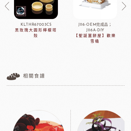
KLTHR67003CS
J116-OEM完成品；
黑玫瑰大圓形檸檬塔
J116A-DIY
殼
【聖誕薑餅屋】歡樂
雪橇
相關食譜