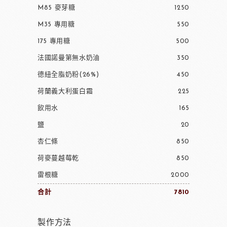
M85 麥芽糖
1250
M35 專用糖
550
175 專用糖
500
法國諾曼第無水奶油
350
德紐全脂奶粉(26%)
450
荷蘭義大利蛋白霜
225
飲用水
165
鹽
20
杏仁條
850
荷麥蔓越莓乾
850
雷根糖
2000
合計
7810
製作方法