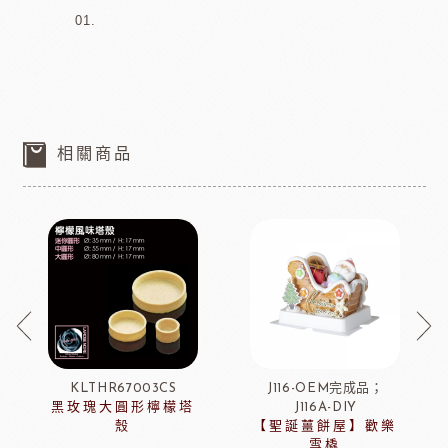
相關商品
KLTHR67003CS
J116-OEM完成品；
黑玫瑰大圓形檸檬塔
J116A-DIY
殼
【聖誕薑餅屋】歡樂
雪橇