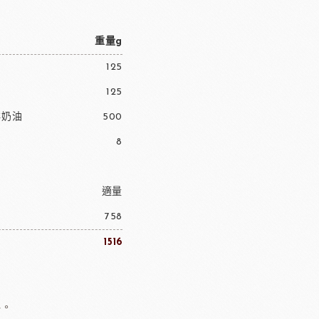
重量g
125
125
鮮奶油
500
8
適量
758
1516
料。