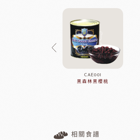
DCB636
CAE001
紅寶石脆球
黑森林黑櫻桃
相關食譜