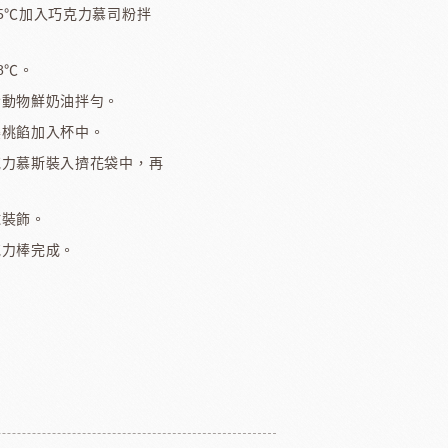
65℃加入巧克力慕司粉拌
8℃。
發動物鮮奶油拌勻。
櫻桃餡加入杯中。
克力慕斯裝入擠花袋中，再
球裝飾。
克力棒完成。