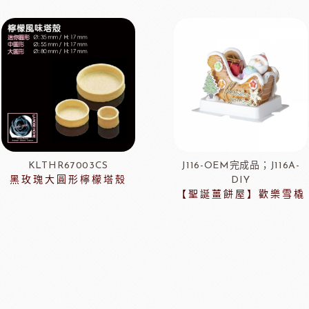
KLTHR67003CS
J116-OEM完成品；J116A-
黑玫瑰大圓形檸檬塔殼
DIY
【聖誕薑餅屋】歡樂雪橇