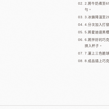
2.將牛奶煮至
勻。
3.冰鎮降溫至2
4.分次加入打
5.將愛迪達黑
6.將拌好的巧
擠入杯子。
7.灑上三色脆
8.成品插上巧