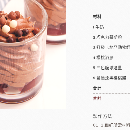
材料
1.牛奶
2.巧克力慕斯粉
3.打發卡地亞動物
4.櫻桃酒膠
5.三色脆球適量
6.愛迪達黑櫻桃餡
合計
合計
製作方法
1.備好所需材