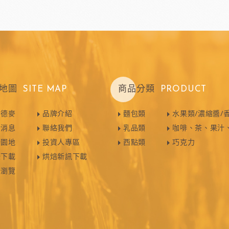
地圖
SITE MAP
商品分類
PRODUCT
於德麥
品牌介紹
麵包類
水果類/濃縮醬/
新消息
聯絡我們
乳品類
咖啡、茶、果汁
焙園地
投資人專區
西點類
巧克力
錄下載
烘焙新訊下載
譜瀏覽