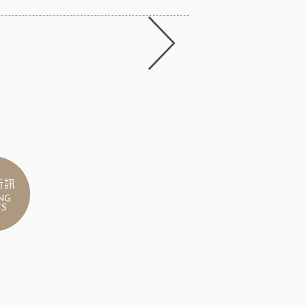
新訊
NG
S