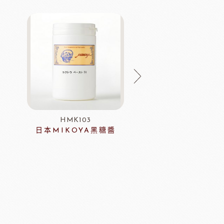
HMK103
ERH13
日本MIKOYA黑糖醬
藍帶專用脂