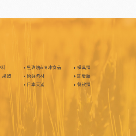
香料
黑玫瑰&冷凍食品
模具類
、果醋
德群包材
節慶類
日本天滿
餐飲類