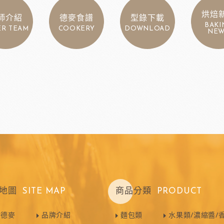
烘焙
師介紹
德麥食譜
型錄下載
BAKI
ER TEAM
COOKERY
DOWNLOAD
NEW
地圖
SITE MAP
商品分類
PRODUCT
於德麥
品牌介紹
麵包類
水果類/濃縮醬/