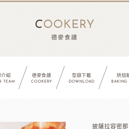
C
OOKERY
德麥食譜
師介紹
德麥食譜
型錄下載
烘焙
R TEAM
COOKERY
DOWNLOAD
BAKING
披薩拉容密那