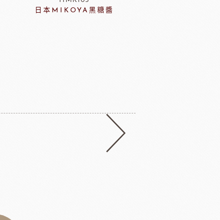
HMK103
ERH13
日本MIKOYA黑糖醬
藍帶專用脂