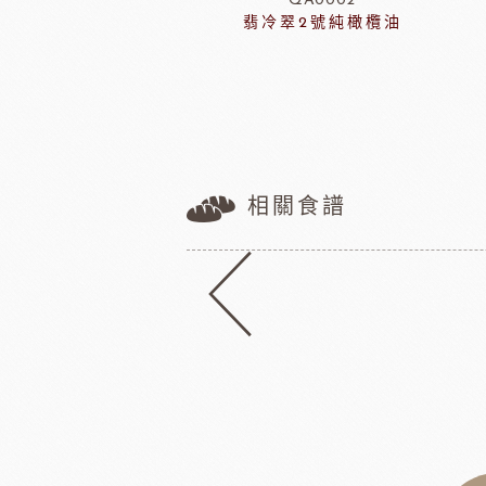
DCB636
QA0002
紅寶石脆球
翡冷翠2號純橄欖油
相關食譜