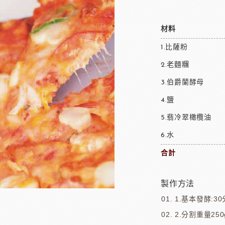
材料
1.比薩粉
2.老麵糰
3.伯爵蘭酵母
4.鹽
5.翡冷翠橄欖油
6.水
合計
製作方法
1.基本發酵:3
2.分割重量250