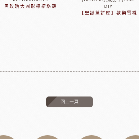
KLTHR67003CS
J116-OEM完成品；J116A-
黑玫瑰大圓形檸檬塔殼
DIY
【聖誕薑餅屋】歡樂雪橇
回上一頁