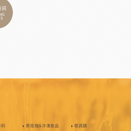
新訊
NG
S
香料
黑玫瑰&冷凍食品
模具類