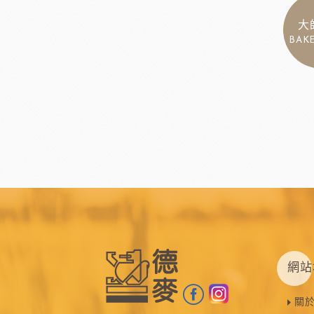
大
BAK
網站
關