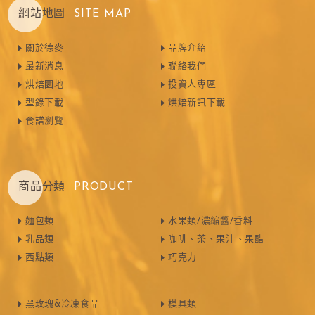
網站地圖
SITE MAP
關於德麥
品牌介紹
最新消息
聯絡我們
烘焙園地
投資人專區
型錄下載
烘焙新訊下載
食譜瀏覽
商品分類
PRODUCT
麵包類
水果類/濃縮醬/香料
乳品類
咖啡、茶、果汁、果醋
西點類
巧克力
黑玫瑰&冷凍食品
模具類