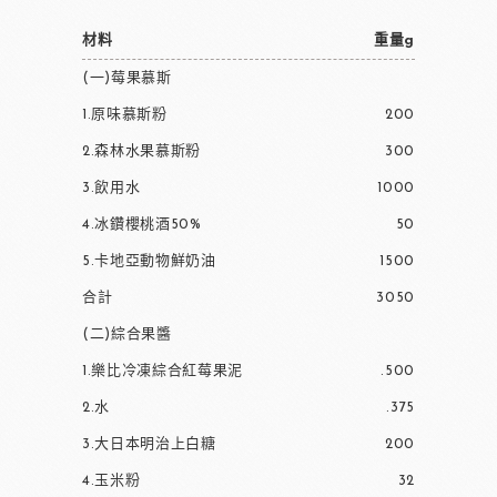
材料
重量g
(一)莓果慕斯
1.原味慕斯粉
200
2.森林水果慕斯粉
300
3.飲用水
1000
4.冰鑽櫻桃酒50%
50
5.卡地亞動物鮮奶油
1500
合計
3050
(二)綜合果醬
1.樂比冷凍綜合紅莓果泥
.500
2.水
.375
3.大日本明治上白糖
200
4.玉米粉
32