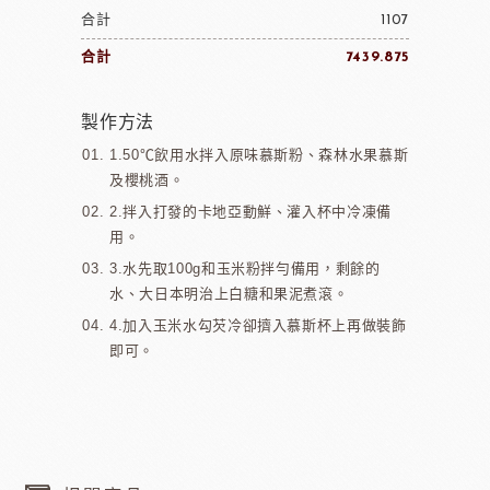
合計
1107
合計
7439.875
製作方法
1.50℃飲用水拌入原味慕斯粉、森林水果慕斯
及櫻桃酒。
2.拌入打發的卡地亞動鮮、灌入杯中冷凍備
用。
3.水先取100g和玉米粉拌勻備用，剩餘的
水、大日本明治上白糖和果泥煮滾。
4.加入玉米水勾芡冷卻擠入慕斯杯上再做裝飾
即可。