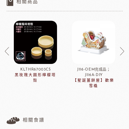
相關商品
KLTHR67003CS
J116-OEM完成品；
黑玫瑰大圓形檸檬塔
J116A-DIY
殼
【聖誕薑餅屋】歡樂
雪橇
相關食譜