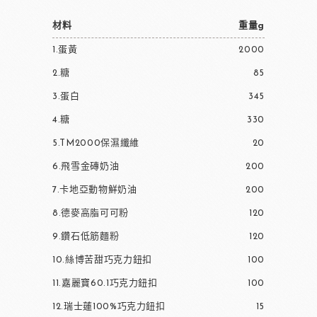
材料
重量g
1.蛋黃
2000
2.糖
85
3.蛋白
345
4.糖
330
5.TM2000保濕纖維
20
6.飛雪金磚奶油
200
7.卡地亞動物鮮奶油
200
8.德麥高脂可可粉
120
9.鑽石低筋麵粉
120
10.絲博苦甜巧克力鈕扣
100
11.嘉麗寶60.1巧克力鈕扣
100
12.瑞士蓮100%巧克力鈕扣
15