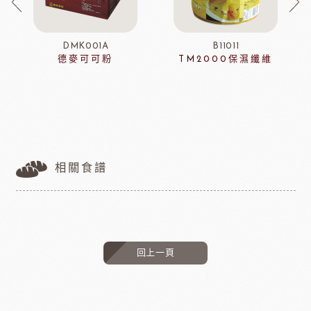
DMK001A
B11011
德麥可可粉
TM2000保濕纖維
相關食譜
回上一頁