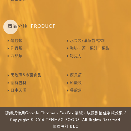
商品分類
PRODUCT
麵包類
水果類/濃縮醬/香料
乳品類
咖啡、茶、果汁、果醋
西點類
巧克力
黑玫瑰&冷凍食品
模具類
德群包材
節慶類
日本天滿
餐飲類
建議您使用Google Chrome、FireFox 瀏覽，以達到最佳瀏覽效果 /
Copyright © 2016 TEHMAG FOODS. All Rights Reserved.
網頁設計
BLC