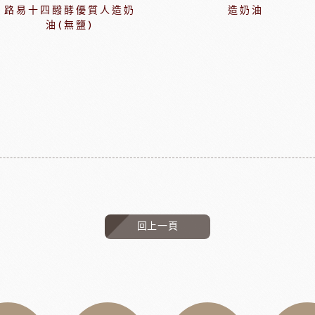
路易十四醱酵優質人造奶
造奶油
油(無鹽)
回上一頁