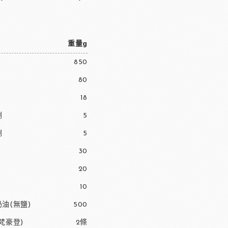
重量g
850
80
18
劑
5
劑
5
30
20
10
油(無鹽)
500
梵豪登)
2條