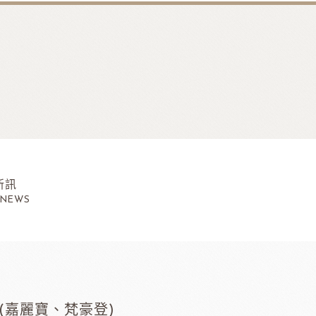
新訊
 NEWS
(嘉麗寶、梵豪登)