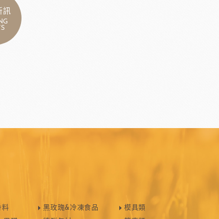
新訊
NG
S
香料
黑玫瑰&冷凍食品
模具類