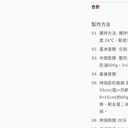
合計
製作方法
攪拌方法: 攪拌
度:26℃，鬆弛
基本發酵: 分割
中間發酵: 整
奶油500g，3
最後發酵:
烤焙前的裝飾:
33cm(寬)×
9×15cm(約
條，刷全蛋；
焙。
烤焙時間:20分