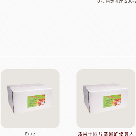
烤焙溫度:230-
E102
路易十四片裝醱酵優質人