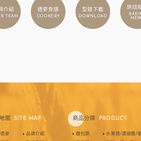
烘焙
師介紹
德麥食譜
型錄下載
BAKI
ER TEAM
COOKERY
DOWNLOAD
NEW
地圖
SITE MAP
商品分類
PRODUCT
於德麥
品牌介紹
麵包類
水果類/濃縮醬/