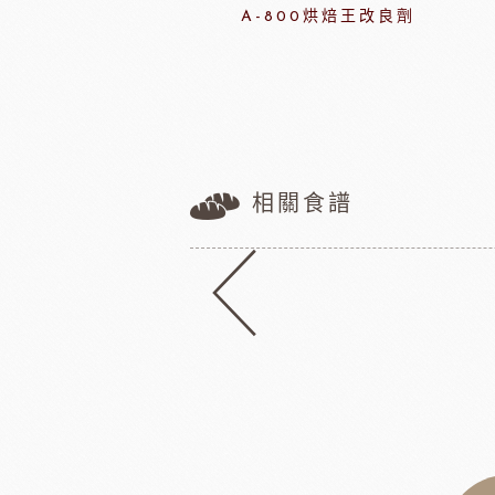
嘉麗寶巧克力棒
A-800烘焙王改良劑
相關食譜