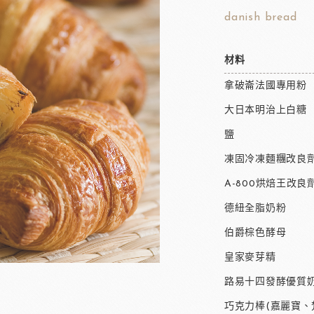
danish bread
材料
拿破崙法國專用粉
大日本明治上白糖
鹽
凍固冷凍麵糰改良
A-800烘焙王改良
德紐全脂奶粉
伯爵棕色酵母
皇家麥芽精
路易十四發酵優質奶
巧克力棒(嘉麗寶、