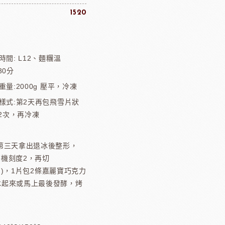
1520
時間: L12、麵糰溫
30分
重量:2000g 壓平，冷凍
形樣式:第2天再包飛雪片狀
×2次，再冷凍
第三天拿出退冰後整形，
丹麥機刻度2，再切
60g)，1片包2條嘉麗寶巧克力
冰起來或馬上最後發酵，烤