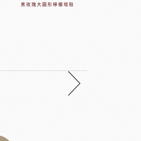
黑玫瑰大圓形檸檬塔殼
DIY
【聖誕薑餅屋】歡