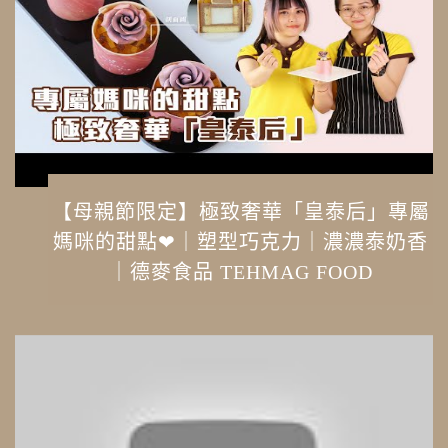
【母親節限定】極致奢華「皇泰后」專屬
媽咪的甜點❤｜塑型巧克力｜濃濃泰奶香
｜德麥食品 TEHMAG FOOD