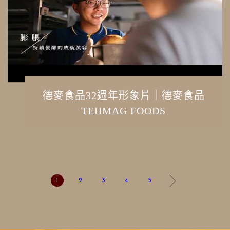
德麥食品32週年形象片｜德麥食品
TEHMAG FOODS
1
2
3
4
5