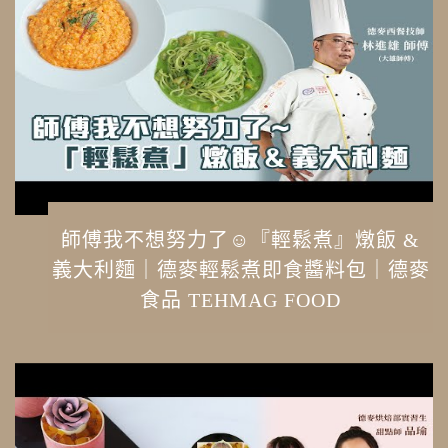
師傅我不想努力了☺『輕鬆煮』燉飯 &
義大利麵｜德麥輕鬆煮即食醬料包｜德麥
食品 TEHMAG FOOD