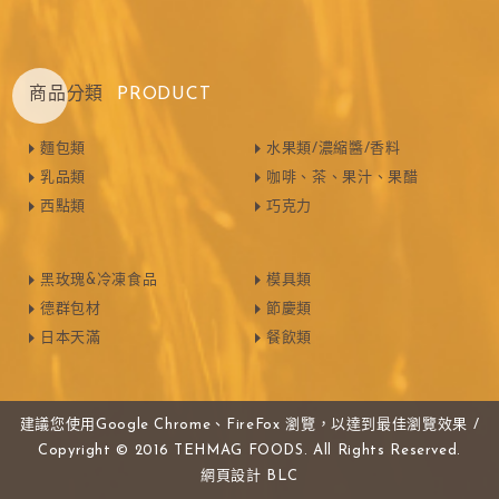
商品分類
PRODUCT
麵包類
水果類/濃縮醬/香料
乳品類
咖啡、茶、果汁、果醋
西點類
巧克力
黑玫瑰&冷凍食品
模具類
德群包材
節慶類
日本天滿
餐飲類
建議您使用Google Chrome、FireFox 瀏覽，以達到最佳瀏覽效果 /
Copyright © 2016 TEHMAG FOODS. All Rights Reserved.
網頁設計
BLC