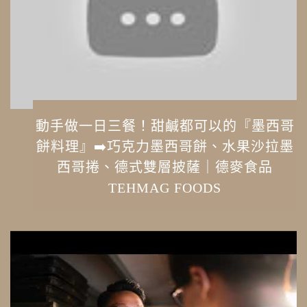
動手做一日三餐！甜鹹都可以的『墨西哥
餅料理』➡️巧克力墨西哥餅、水果沙拉墨
西哥捲、德式雙層披薩｜德麥食品
TEHMAG FOODS