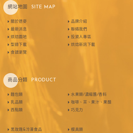
網站地圖
SITE MAP
關於德麥
品牌介紹
最新消息
聯絡我們
烘焙園地
投資人專區
型錄下載
烘焙新訊下載
食譜瀏覽
商品分類
PRODUCT
麵包類
水果類/濃縮醬/香料
乳品類
咖啡、茶、果汁、果醋
西點類
巧克力
黑玫瑰&冷凍食品
模具類