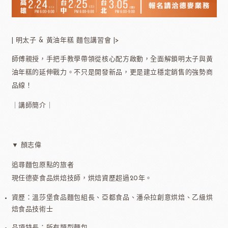
| 明太子 & 黃油年糕 麵包講習會 |>
師傅親授，手把手教學帶領從核心配方啟動，全面解鎖明太子與黃
油年糕的延伸戰力。不只是開發新品，更是建立穩定銷售的強勢商
品線！
｜講師簡介｜
▼ 顏志偉
追尋麵包原點的旅者
現任德麥食品烘焙技師，烘焙資歷超過20年。
資歷：溫莎堡食品麵包組長、亞都食品、潘朵拉創意烘焙、乙級烘
焙食品技術士
品項特長：所有類型麵包