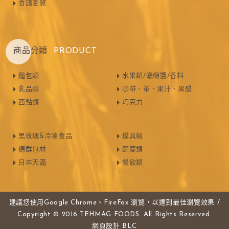
食譜瀏覽
商品分類
PRODUCT
麵包類
水果類/濃縮醬/香料
乳品類
咖啡、茶、果汁、果醋
西點類
巧克力
黑玫瑰&冷凍食品
模具類
德群包材
節慶類
日本天滿
餐飲類
建議您使用Google Chrome、FireFox 瀏覽，以達到最佳瀏覽效果 /
Copyright © 2016 TEHMAG FOODS. All Rights Reserved.
網頁設計
BLC