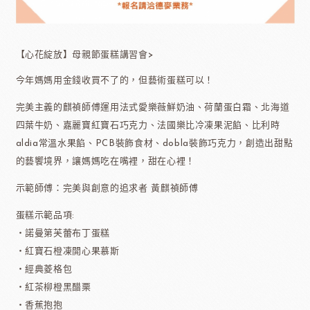
【心花綻放】母親節蛋糕講習會>
今年媽媽用金錢收買不了的，但藝術蛋糕可以！
完美主義的麒禎師傅運用法式愛樂薇鮮奶油、荷蘭蛋白霜、北海道
四葉牛奶、嘉麗寶紅寶石巧克力、法國樂比冷凍果泥餡、比利時
aldia常溫水果餡、PCB裝飾食材、dobla裝飾巧克力，創造出甜點
的藝饗境界，讓媽媽吃在嘴裡，甜在心裡！
示範師傅：完美與創意的追求者 黃麒禎師傅
蛋糕示範品項:
・諾曼第芙蕾布丁蛋糕
・紅寶石橙凍開心果慕斯
・經典菱格包
・紅茶柳橙黑醋栗
・香蕉抱抱