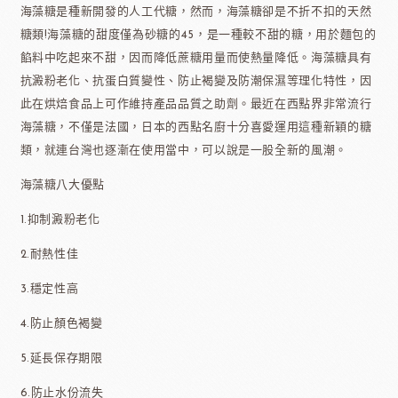
海藻糖是種新開發的人工代糖，然而，海藻糖卻是不折不扣的天然
糖類!海藻糖的甜度僅為砂糖的45，是一種較不甜的糖，用於麵包的
餡料中吃起來不甜，因而降低蔗糖用量而使熱量降低。海藻糖具有
抗澱粉老化、抗蛋白質變性、防止褐變及防潮保濕等理化特性，因
此在烘焙食品上可作維持產品品質之助劑。最近在西點界非常流行
海藻糖，不僅是法國，日本的西點名廚十分喜愛運用這種新穎的糖
類，就連台灣也逐漸在使用當中，可以說是一股全新的風潮。
海藻糖八大優點
1.抑制澱粉老化
2.耐熱性佳
3.穩定性高
4.防止顏色褐變
5.延長保存期限
6.防止水份流失