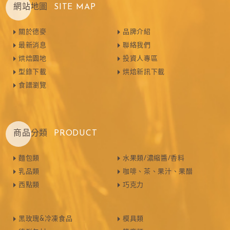
網站地圖
SITE MAP
關於德麥
品牌介紹
最新消息
聯絡我們
烘焙園地
投資人專區
型錄下載
烘焙新訊下載
食譜瀏覽
商品分類
PRODUCT
麵包類
水果類/濃縮醬/香料
乳品類
咖啡、茶、果汁、果醋
西點類
巧克力
黑玫瑰&冷凍食品
模具類