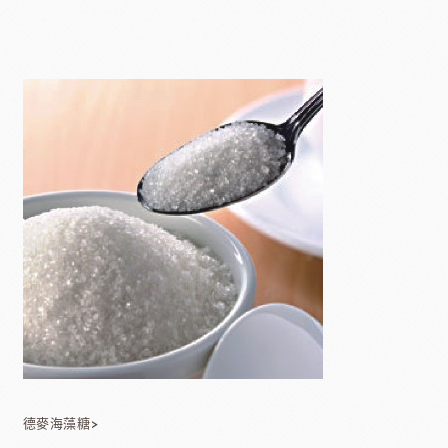
德麥海藻糖>