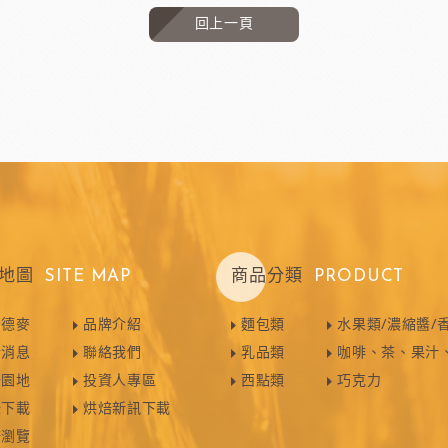
回上一頁
地圖
SITE MAP
商品分類
PRODUCT
於德麥
品牌介紹
麵包類
水果類/濃縮醬/
新消息
聯絡我們
乳品類
咖啡、茶、果汁
焙園地
投資人專區
西點類
巧克力
錄下載
烘焙新訊下載
譜瀏覽