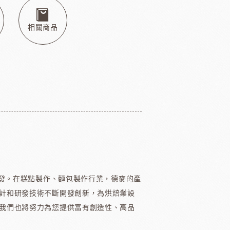
本天滿
模具類
IKOYA香商
日本田中大理石
日本天滿包材
DEMARLE法國軟烤模
相關商品
其他模具
舒適牌開罐器
鋁製鮮奶油齒狀刮片
嘉麗寶巧克力
梵豪登巧克力
PCB巧克力
紐西蘭德紐奶粉
開發。在糕點製作、麵包製作行業，德麥的產
計和研發技術不斷開發創新，為烘焙業設
我們也將努力為您提供富有創造性、高品