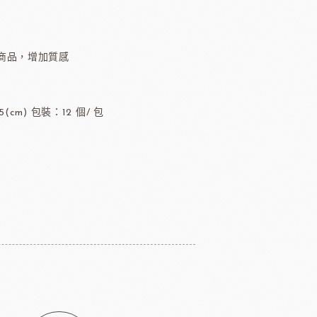
TMC精選咖啡豆
茶
商品，增加質感
緹莉亞茶(斯里蘭卡)
ALICE水果醋
(cm) 包裝：12 個/ 包
東富士製粉
日本株式會社增田製粉所
鼠奶油起士
美國乳品