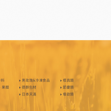
香料
黑玫瑰&冷凍食品
模具類
、果醋
德群包材
節慶類
日本天滿
餐飲類