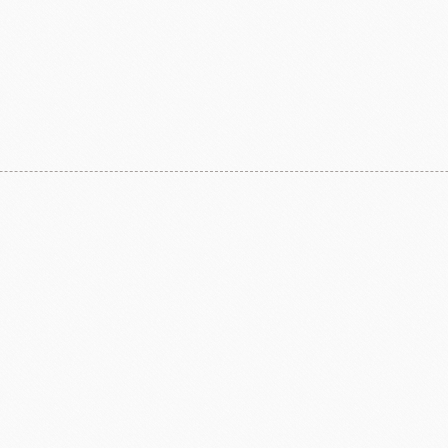
亞水果餡
南非水蜜桃
法國
食品
義國莉義大利麵
法
包材
天滿紙器
義大利