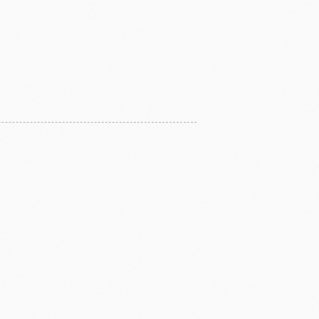
醃漬櫻桃
黑玫瑰
國柑曼怡
義大利羅素蕃茄
翡冷翠橄欖油