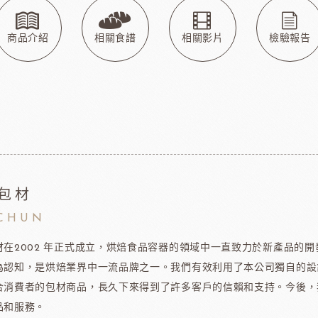
玫瑰&冷凍食品
德群包材
日
包裝
法國紅龍冷凍水果
日本M
玫瑰(塔殼)
各式包材
商品介紹
相關食譜
相關影片
檢驗報告
玫瑰(脆筒)
包材節慶類
玫瑰(脆籃)
玫瑰(馬卡龍)
爵酵母
瑞士蓮巧克力
比利時
玫瑰(泡芙類)
玫瑰(冷凍麵糰)
玫瑰(一口甜點/鹹點)
玫瑰(巧克力裝飾)
包材
玫瑰69%單一產區
CHUN
黑騎士
荷蘭多布拉dobla巧克力
法國
玫瑰(精美層架)
材在2002 年正式成立，烘焙食品容器的領域中一直致力於新產品的
麻吉系列
為認知，是烘焙業界中一流品牌之一。我們有效利用了本公司獨自的設
冷凍麵團
合消費者的包材商品，長久下來得到了許多客戶的信賴和支持。今後，
品和服務。