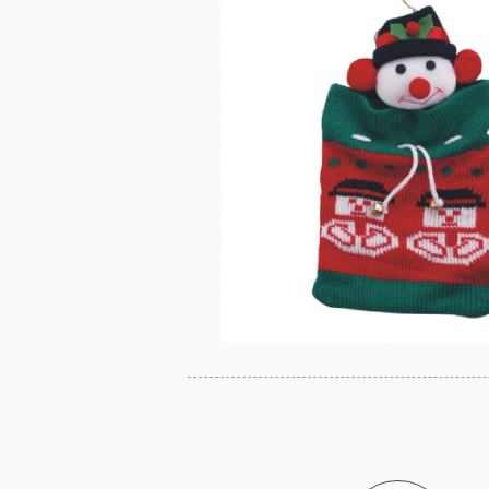
奶
日東製粉系列
法國LESCURE
增田製粉系列
法國愛樂薇
法國麵粉系列
其他產地奶油
酵母系列
起士
改良劑系列
植物鮮奶油
日本四葉乳品
荷蘭ZEELA
乳化油/克寧姆/烤盤油系列
動物鮮奶油
麵包粉系列
風味粉系列
花草系列
餡類系列
法國巴黎大磨坊
美國NB
麵包裝飾系列
糖類系列