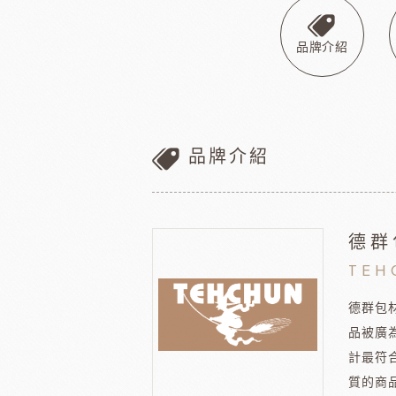
巧克力
黑
美商維益鮮奶油
中澤
比利時嘉麗寶
黑
品牌介紹
瑞士蓮巧克力
黑
梵豪登巧克力 (2019年絲博將更名為梵豪登)
黑
F1巧克力
黑
DM三井製糖
比利時伯
法國PCB巧克力
黑
品牌介紹
Dobla裝飾巧克力
黑
台灣裝飾巧克力
黑
黑
德群
黑
TEH
F1巧克力
西班牙
黑
德群包
品被廣
計最符
質的商