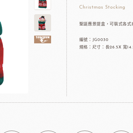
可可粉
法國樂比冷凍水果
Christmas Stocking
果凍
法國樂比淋醬
聖誕應景提盒，可裝式各式
淋面/果膠
法國樂比法式水果餡
西點裝飾
比利時愛迪亞水果餡
編號：JG0030
國內水果餡
規格：尺寸：長26.5X 寬14.5
NDIA食品
日本製粉株式會社
日本日
裝飾水果
水果乾
香精/濃縮醬
法國紅龍冷凍水果
日本MIKOYA香商
A乳酪
紐西蘭德紐乳品
澳洲袋