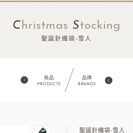
C
hristmas
S
tocking
聖誕針織袋-雪人
商品
品牌
PRODUCTS
BRANDS
西點類
水果類/濃縮醬/
蛋糕粉/慕斯粉
法國樂比果泥
鬆餅粉
法國樂比常溫果泥
聖誕針織袋-雪人
職人燕麥植物
ADC咖啡師
法