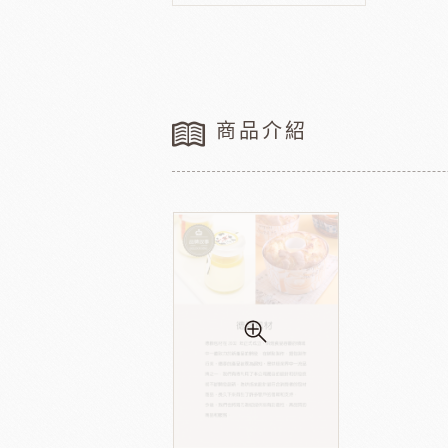
法國樂比水果
比利時愛迪
節慶類
餐飲類
聖誕-薑餅屋
義國莉義大利麵
聖誕-樹&圈&花插
橄欖油
商品介紹
聖誕-造型娃娃
蕃茄罐
緹莉亞茶
德麥
聖誕-盒&緞帶
維多陳年酒醋
聖誕-禮物袋
輕鬆煮
聖誕-瓷杯&紙杯
冷凍麵包
聖誕裝飾類
冷凍肉品
聖誕-糖果
京日食品
德群
中秋系列
父親節
新年系列
母親節