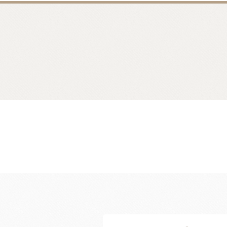
麵包類
乳品類
大理石系列
日本四葉乳品
日本製粉系列
紐西蘭奶油
京都宇治堀田勝太郎
OATSIDE