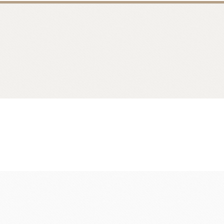
香料
咖啡、茶、果汁、果醋
其他品牌酒
樂多果汁
國愛樂薇
法國萊思克