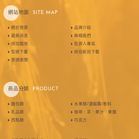
網站地圖
SITE MAP
關於德麥
品牌介紹
最新消息
聯絡我們
烘焙園地
投資人專區
型錄下載
烘焙新訊下載
食譜瀏覽
商品分類
PRODUCT
麵包類
水果類/濃縮醬/香料
乳品類
咖啡、茶、果汁、果醋
西點類
巧克力