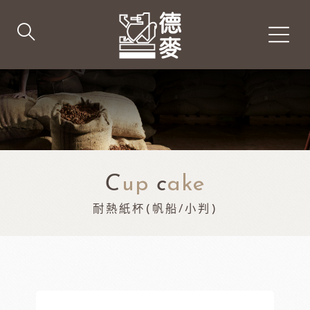
C
up
c
ake
耐熱紙杯(帆船/小判)