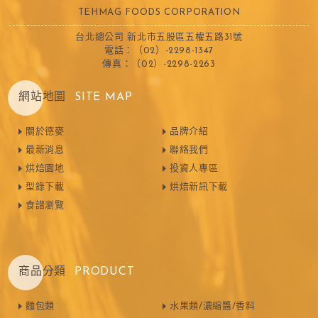
TEHMAG FOODS CORPORATION
台北總公司 新北市五股區五權五路31號
電話：（02）-2298-1347
傳真：（02）-2298-2263
網站地圖
SITE MAP
關於德麥
品牌介紹
最新消息
聯絡我們
烘焙園地
投資人專區
型錄下載
烘焙新訊下載
食譜瀏覽
商品分類
PRODUCT
麵包類
水果類/濃縮醬/香料