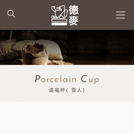
P
orcelain
C
up
滿福杯( 雪人)